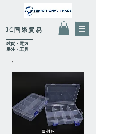
JC国際貿易
​雑貨・電気
​屋外
・工具