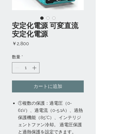
安定化電源 可変直流
安定化電源
価
￥2,800
格
数量
*
カートに追加
①複数の保護：過電圧（0-
61V）、過電流（0-5.1A）、過熱
保護機能（85°C）、インテリジ
ェントファン冷却。 過電圧保護
と過熱保護を設定できます。