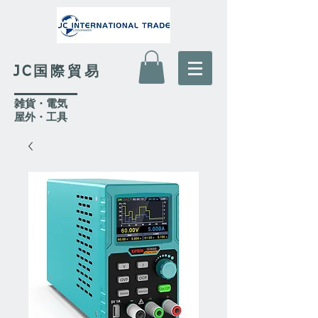
JC国際貿易
​雑貨・電気
​屋外
・工具