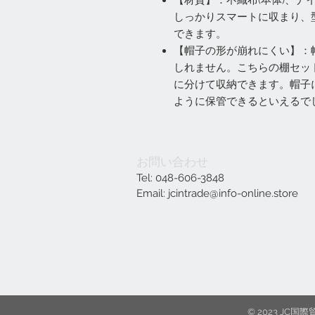
【材質】：不織布(本体)、ナ
しっかりスマートに収まり、
できます。
【帽子の形が崩れにくい】：
しれません。こちらの棚セッ
に分けて収納できます。帽子
ように保管できるといえるで
お問い合わせ
Tel: 048-606-3848
Email:
jcintrade@info-online.store
© 2023 J