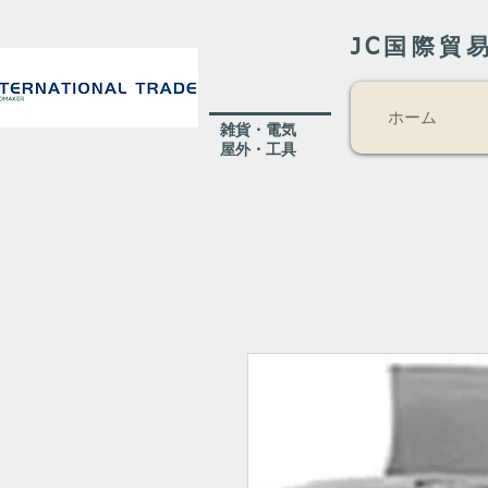
JC国際貿
ホーム
​雑貨・電気
​屋外
・工具