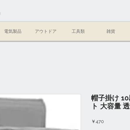
易
電気製品
アウトドア
工具類
雑貨
帽子掛け 1
ト 大容量 
価
￥470
格