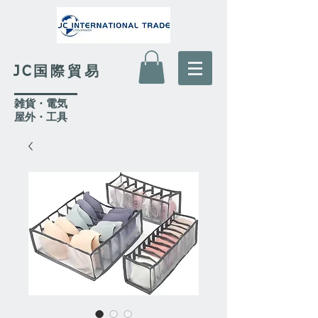
JC国際貿易
​雑貨・電気
​屋外
・工具