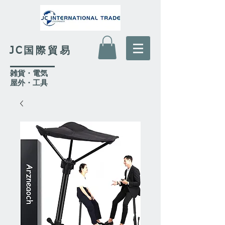
JC国際貿易
​雑貨・電気
​屋外
・工具