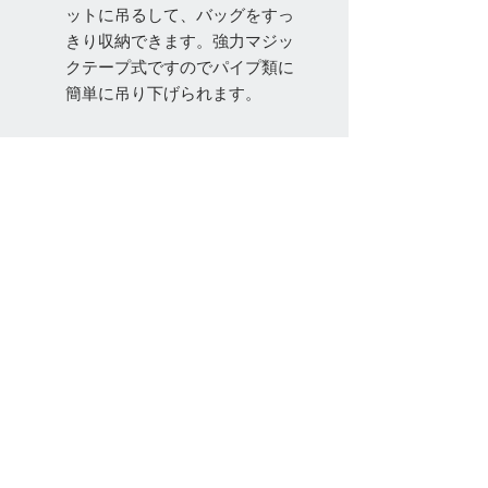
ットに吊るして、バッグをすっ
きり収納できます。強力マジッ
クテープ式ですのでパイプ類に
簡単に吊り下げられます。
お問い合わせ
Tel:
048-606-3848
Email:
jcintrade@info-
online.store
ご利用可能なカード
最新情報をメールでお届けします