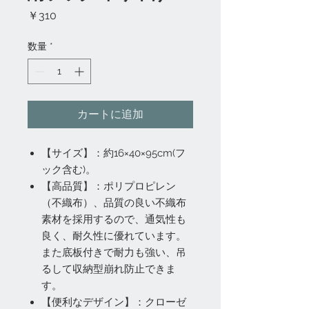
価
￥310
格
数量
*
カートに追加
【サイズ】：約16×40×95cm(フ
ック含む)。
【高品質】：ポリプロピレン
（不織布）、品質の良い不織布
素材を採用するので、通気性も
良く、耐久性に優れています。
また底板付きで耐力も強い、吊
るして収納型崩れ防止できま
す。
【便利なデザイン】：クローゼ