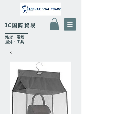
JC国際貿易
​雑貨・電気
​屋外
・工具