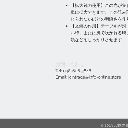
【拡大鏡の使用】この光が集
単に拡大できます。この読み
じられないほどの明瞭さを作
【文鎮の作用】テーブルが滑
い時、または風で吹かれる時
類などをしっかりさせます.
お問い合わせ
Tel: 048-606-3848
Email:
jcintrade@info-online.store
© 2023 J