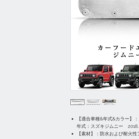
【適合車種&年式&カラー】：車
年式：スズキジムニー 2018.2019
【素材】：防水および耐火性