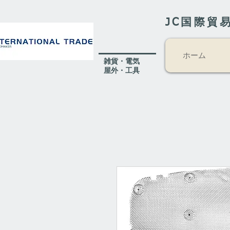
JC国際貿
ホーム
​雑貨・電気
​屋外
・工具