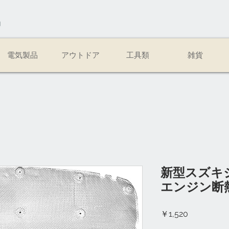
易
電気製品
アウトドア
工具類
雑貨
新型スズキ
エンジン断
価
￥1,520
格