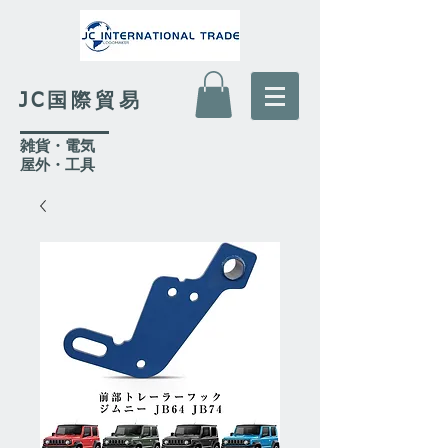
JC国際貿易
​雑貨・電気
​屋外
・工具