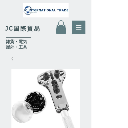
JC国際貿易
​雑貨・電気
​屋外
・工具