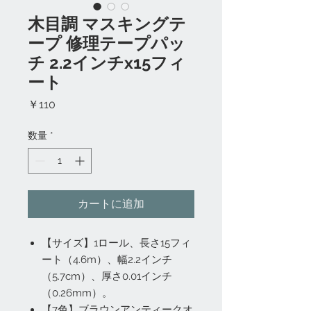
木目調 マスキングテ
ープ 修理テープパッ
チ 2.2インチx15フィ
ート
価
￥110
格
数量
*
カートに追加
【サイズ】1ロール、長さ15フィ
ート（4.6m）、幅2.2インチ
（5.7cm）、厚さ0.01インチ
（0.26mm）。
【7色】ブラウンアンティークオ