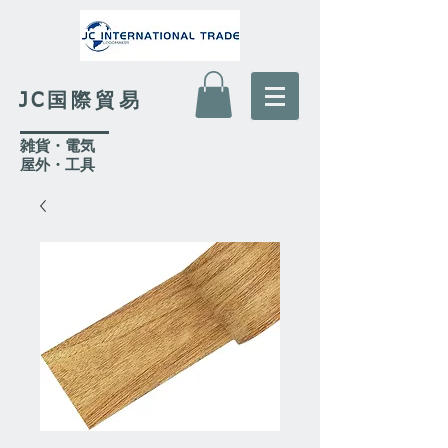
JC国際貿易
​雑貨・電気
​屋外
・工具