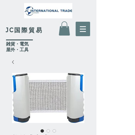
JC国際貿易
​雑貨・電気
​屋外
・工具