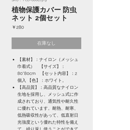
SKU： FCD-000079-9
植物保護カバー 防虫
ネット 2個セット
価
￥280
格
在庫なし
【素材】：ナイロン（メッシュ
巾着式） 【サイズ】：
80*80cm 【セット内容】：2
個入 【色】：ホワイト。
【高品質】：高品質なナイロン
生地を採用し、メッシュ式に作
成されており、通気性や耐久性
に優れています。耐熱、耐寒、
低熱吸収性があって、低直射日
光強度という優れた特性を備え
て、繰り返し使うことができて