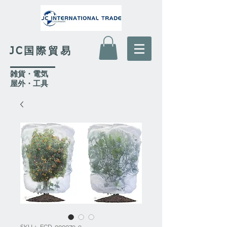
JC国際貿易
​雑貨・電気
​屋外
・工具