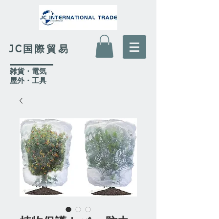
JC国際貿易
​雑貨・電気
​屋外
・工具