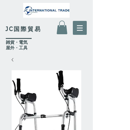
JC国際貿易
​雑貨・電気
​屋外
・工具