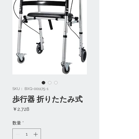
SKU： BXQ-001175-1
歩行器 折りたたみ式
価
￥2,728
格
数量
*