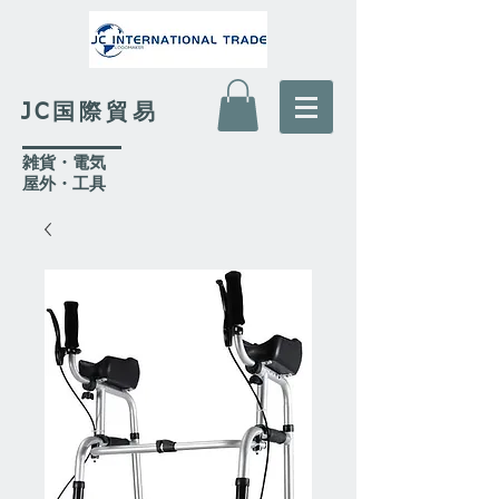
JC国際貿易
​雑貨・電気
​屋外
・工具