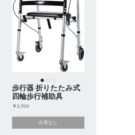
歩行器 折りたたみ式
四輪歩行補助具
価
￥2,700
格
在庫なし