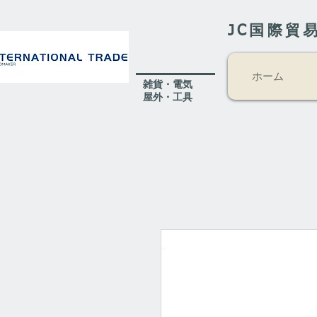
JC国際貿
ホーム
​雑貨・電気
​屋外
・工具