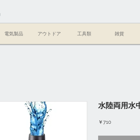
易
電気製品
アウトドア
工具類
雑貨
水陸両用水
価
￥710
格