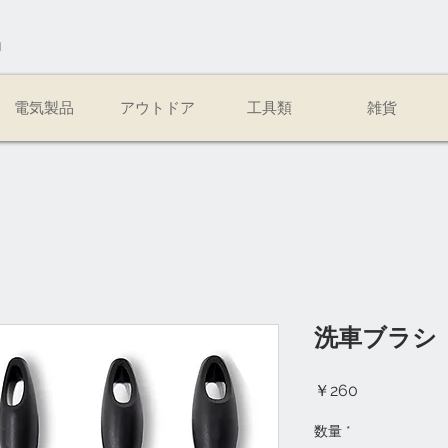
易
電気製品
アウトドア
工具類
雑貨
洗車ブラシ
価
￥260
格
数量
*