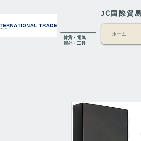
JC国際貿
ホーム
​雑貨・電気
​屋外
・工具