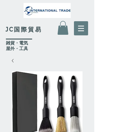
JC国際貿易
​雑貨・電気
​屋外
・工具