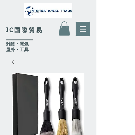
JC国際貿易
​雑貨・電気
​屋外
・工具