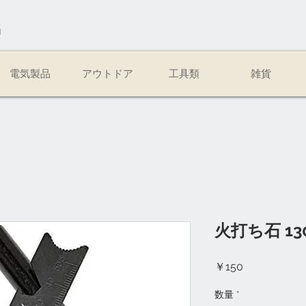
易
電気製品
アウトドア
工具類
雑貨
火打ち石 13
価
￥150
格
数量
*