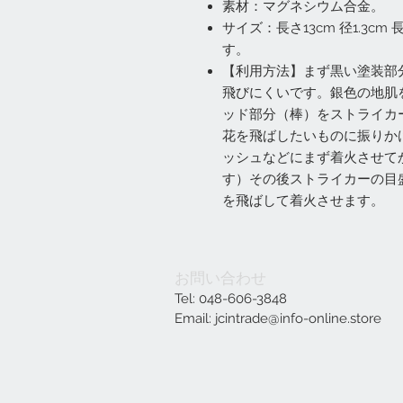
素材：マグネシウム合金。
サイズ：長さ13cm 径1.3
す。
【利用方法】まず黒い塗装部
飛びにくいです。銀色の地肌
ッド部分（棒）をストライカー
花を飛ばしたいものに振りか
ッシュなどにまず着火させて
す）その後ストライカーの目
を飛ばして着火させます。
お問い合わせ
Tel: 048-606-3848
Email:
jcintrade@info-online.store