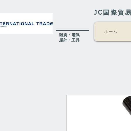
JC国際貿
ホーム
​雑貨・電気
​屋外
・工具