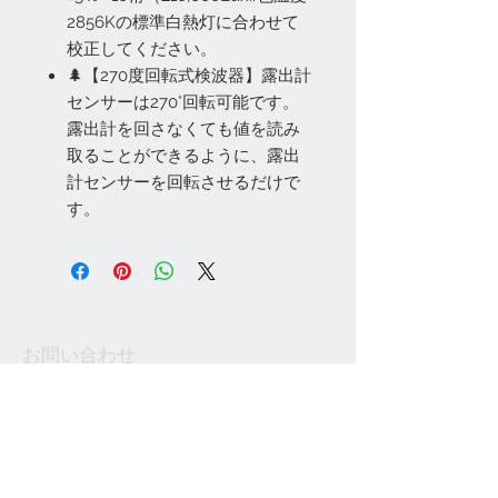
2856Kの標準白熱灯に合わせて
校正してください。
🌲【270度回転式検波器】露出計
センサーは270°回転可能です。
露出計を回さなくても値を読み
取ることができるように、露出
計センサーを回転させるだけで
す。
お問い合わせ
Tel:
048-606-3848
Email:
jcintrade@info-
online.store