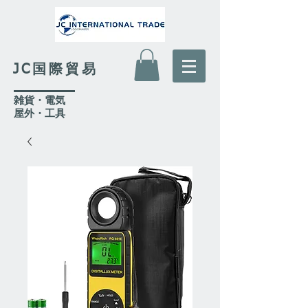
JC国際貿易
​雑貨・電気
​屋外
・工具