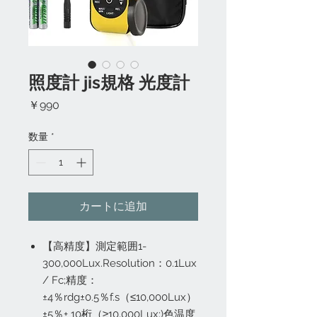
照度計 jis規格 光度計
価
￥990
格
数量
*
カートに追加
【高精度】測定範囲1-
300,000Lux.Resolution：0.1Lux
/ Fc;精度：
±4％rdg±0.5％f.s（≤10,000Lux）
±5％+ 10桁（≥10,000Lux:)色温度