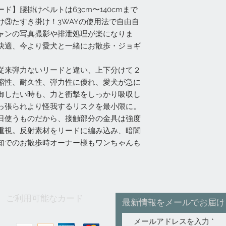
ド】腰掛けベルトは63cm〜140cmまで
け③たすき掛け！3WAYの使用法で自由自
ャンの写真撮影や排泄処理が楽になりま
快適、今より愛犬と一緒にお散歩・ジョギ
従来弾力ないリードと違い、上下分けて２
縮性、耐久性、弾力性に優れ、愛犬が急に
御したい時も、力と衝撃をしっかり吸収し
っ張られより怪我するリスクを最小限に。
日使うものだから、接触部分の金具は強度
重視。反射素材をリードに編み込み、暗闇
知でのお散歩時オーナー様もワンちゃんも
ご利用可能なカード
最新情報をメールでお届け