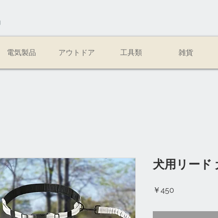
易
電気製品
アウトドア
工具類
雑貨
犬用リード
価
￥450
格