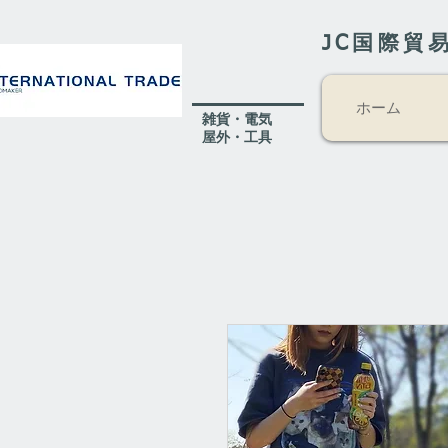
JC国際貿
ホーム
​雑貨・電気
​屋外
・工具