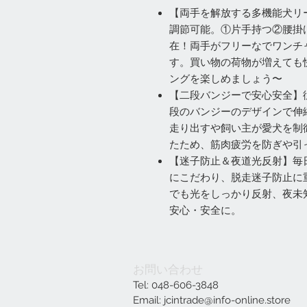
【両手を解放する多機能犬リー
調節可能。①片手持つ②腰掛
在！両手がフリーなでワンチ
す。買い物の荷物が増えても
ングを楽しめましょう〜
【二段バンジーで安心安全】
段のバンジーのデザインで伸
走り出すや飼い主が愛犬を制
たため、筋肉疲労を防ぎや引
【迷子防止＆夜道光反射】毎
にこだわり、脱走迷子防止に
でも光をしっかり反射、夜未
安心・安全に。
お問い合わせ
Tel: 048-606-3848
Email:
jcintrade@info-online.store