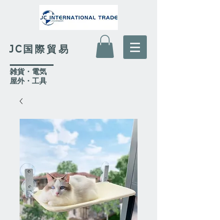
JC国際貿易
​雑貨・電気
​屋外
・工具