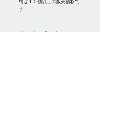
格は１０個以上の販売価格で
す。
お問い合わせ
Tel:
048-606-3848
Email:
jcintrade@info-
online.store
ご利用可能なカード
最新情報をメールでお届けします