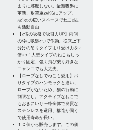
まりに邪魔しない。最新吸盤に
革新、耐荷重25KGにアップ。
52*30の広いスペースでねこ2匹
も活動自由
【2倍の吸盤で吸引力UP】両側
の枠に吸盤4つで作動。従来上下
分けの吊りタイプより受け力を2
倍up！大型タイプのねこもしっ
かり固定、強く飛び乗り好きな
ニャンコでも大丈夫。
【ロープなしでねこも愛用】吊
りタイプのハンモックと違い、
ロープがないため、猫の行動に
制限なし。アクティブなねこで
もおきにいり〜枠全体で良質な
ステンレスを選用、構造が固く
で使用寿命が長い。
１０個から販売します。この価