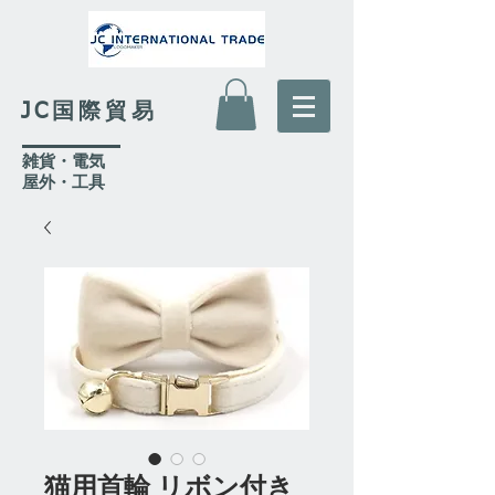
JC国際貿易
​雑貨・電気
​屋外
・工具
猫用首輪 リボン付き