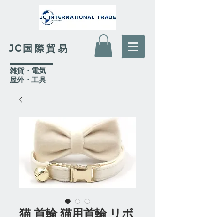
JC国際貿易
​雑貨・電気
​屋外
・工具
猫 首輪 猫用首輪 リボ