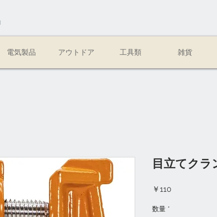
易
電気製品
アウトドア
工具類
雑貨
目立てクラ
価
￥110
格
数量
*