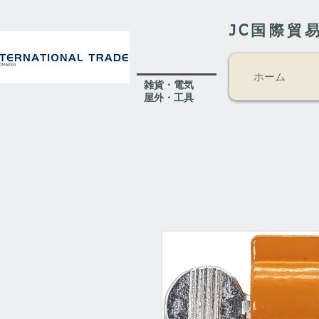
JC国際貿
ホーム
​雑貨・電気
​屋外
・工具