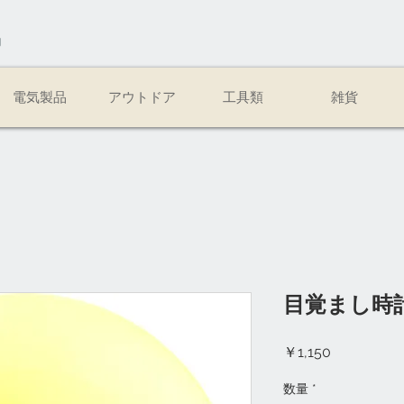
易
電気製品
アウトドア
工具類
雑貨
目覚まし時計
価
￥1,150
格
数量
*