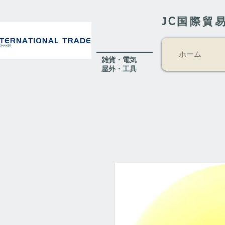
JC国際貿
ホーム
​雑貨・電気
​屋外
・工具