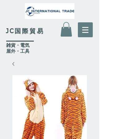
JC国際貿易
​雑貨・電気
​屋外
・工具