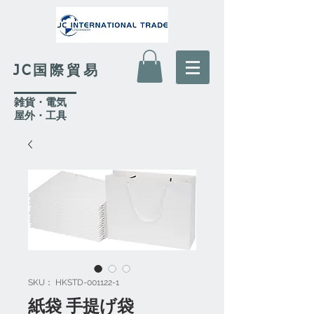
JC国際貿易
​雑貨・電気
​屋外
・工具
SKU： HKSTD-001122-1
紙袋 手提げ袋