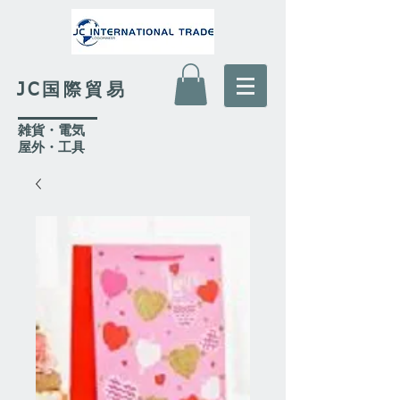
JC国際貿易
​雑貨・電気
​屋外
・工具