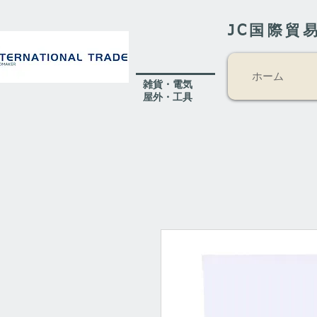
JC国際貿
ホーム
​雑貨・電気
​屋外
・工具