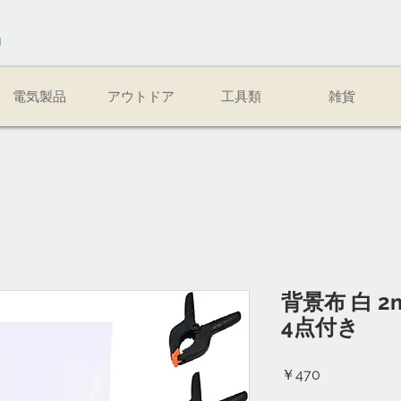
易
電気製品
アウトドア
工具類
雑貨
背景布 白 2
4点付き
価
￥470
格