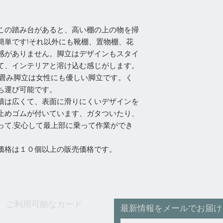
この踏み台があると、高い棚の上の物を掃
簡単です!それ以外にも靴棚、置物棚、花
感がありません。脚立はデザインもスタイ
て、インテリアと溶け込む感じがします。
り畳み脚立は女性にも優しい脚立です。く
ち運び可能です。
積は広くて、表面に滑りにくいデザインを
止めゴムが付いています、ガタついたり、
って,安心して最上部に乗って作業ができ
価格は１０個以上の販売価格です。
ご利用可能なカード
最新情報をメールでお届け