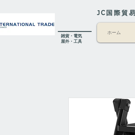
JC国際貿
ホーム
​雑貨・電気
​屋外
・工具