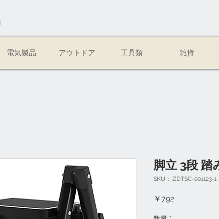
易
電気製品
アウトドア
工具類
雑貨
脚立 3段 
SKU： ZDTSC-001123-1
価
￥792
格
数量
*