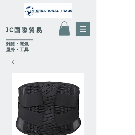
JC国際貿易
​雑貨・電気
​屋外
・工具