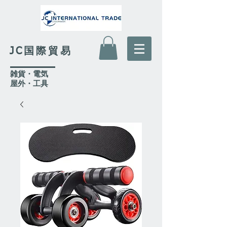
JC国際貿易
​雑貨・電気
​屋外
・工具