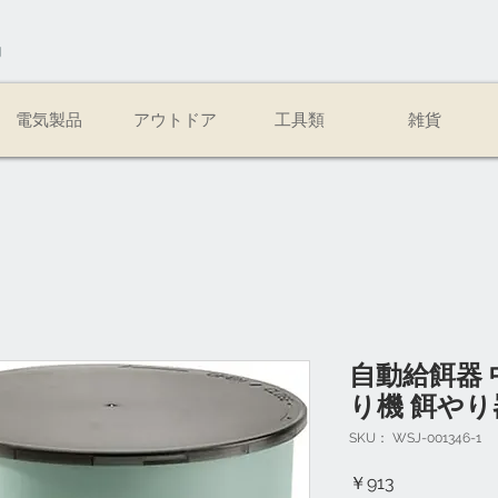
易
電気製品
アウトドア
工具類
雑貨
自動給餌器 
り機 餌やり
SKU： WSJ-001346-1
価
￥913