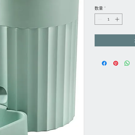
格
数量
*