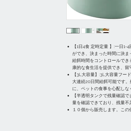
【1日4食 定時定量 】:一日1-
ができ、決まった時間に決ま
給餌時間をコントロールでき
康的な食生活を提供でき、留
【3L大容量】:3L大容量フ
大連続20日間給餌可能です
に、ペットの食事を心配しな
【半透明タンクで残量確認で
量を確認できており、残量不
１０個から販売します。この