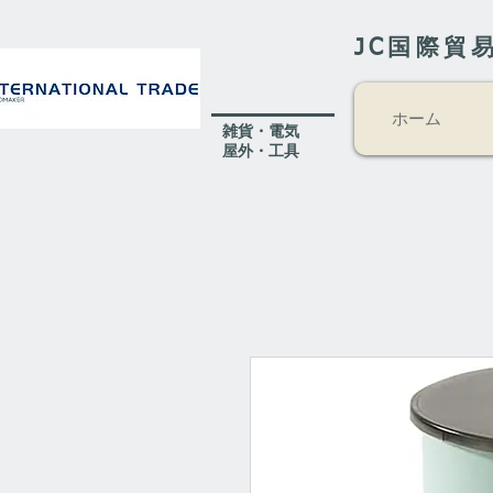
JC国際貿
ホーム
​雑貨・電気
​屋外
・工具