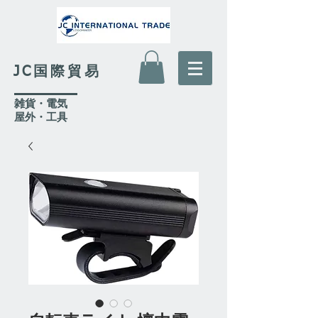
JC国際貿易
​雑貨・電気
​屋外
・工具