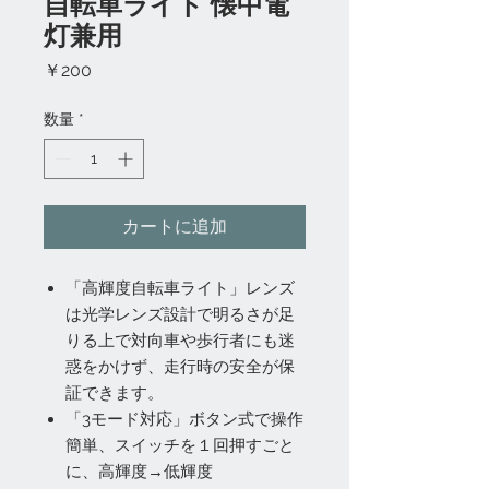
自転車ライト 懐中電
灯兼用
価
￥200
格
数量
*
カートに追加
「高輝度自転車ライト」レンズ
は光学レンズ設計で明るさが足
りる上で対向車や歩行者にも迷
惑をかけず、走行時の安全が保
証できます。
「3モード対応」ボタン式で操作
簡単、スイッチを１回押すごと
に、高輝度→低輝度