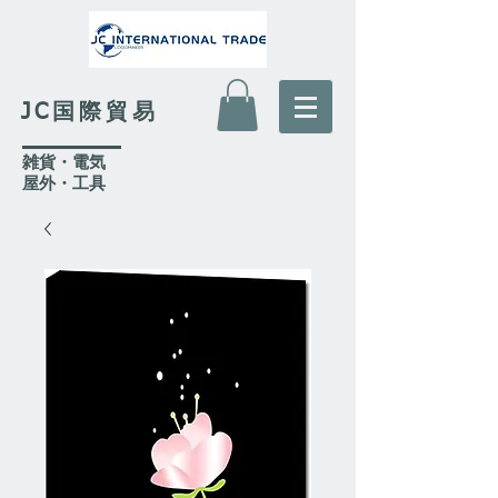
JC国際貿易
​雑貨・電気
​屋外
・工具