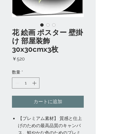
花 絵画 ポスター 壁掛
け 部屋装飾
30x30cmx3枚
価
￥520
格
数量
*
カートに追加
【プレミアム素材】 質感と仕上
げのための最高品質のキャンバ
ス。鮮やかな色のためのプレミ