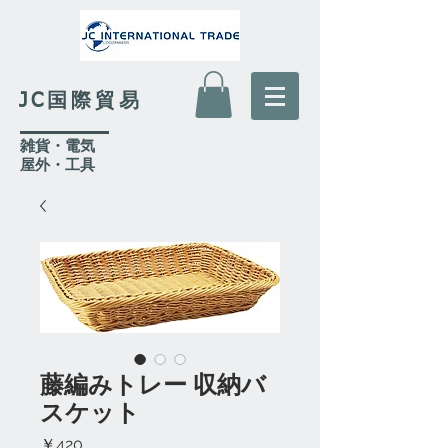
JC国際貿易
​雑貨・電気
​屋外
・工具
藤編みトレー 収納バ
スケット
価
￥420