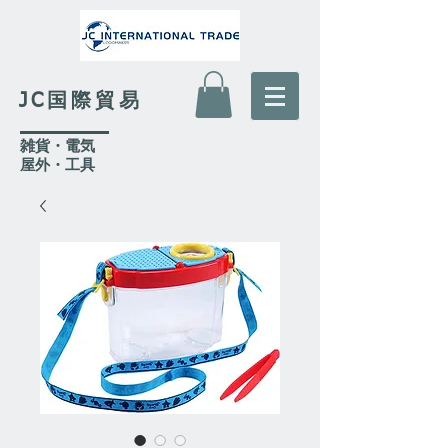
JC国際貿易
​雑貨・電気
​屋外
・工具