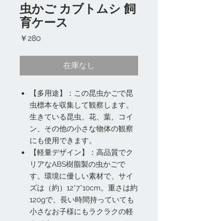
虫かご カブトムシ 飼
育ケース
価
￥280
格
在庫なし
【多用途】：この昆虫かごで昆
虫標本を収集して観察します。
生きている昆虫、花、葉、コイ
ン、その他の小さな物体の観察
にも使用できます。
【軽量デザイン】：高品質でク
リアなABS樹脂製の虫かごで
す。環境に優しい素材で、サイ
ズは（約）12*7*10cm。重さは約
120gで、長い時間持っていても
小さなお子様にもラクラクの軽