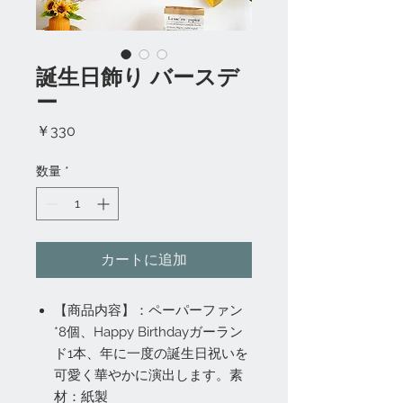
誕生日飾り バースデ
ー
価
￥330
格
数量
*
カートに追加
【商品内容】：ペーパーファン
*8個、Happy Birthdayガーラン
ド1本、年に一度の誕生日祝いを
可愛く華やかに演出します。素
材：紙製