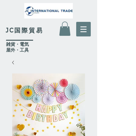
JC国際貿易
​雑貨・電気
​屋外
・工具