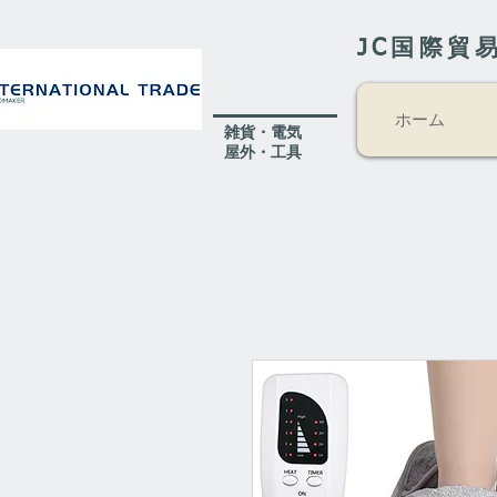
JC国際貿
ホーム
​雑貨・電気
​屋外
・工具