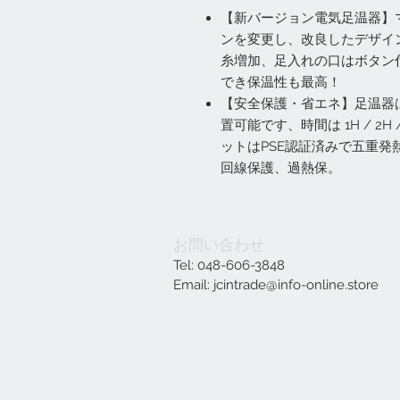
【新バージョン電気足温器】
ンを変更し、改良したデザイ
糸増加、足入れの口はボタン
でき保温性も最高！
【安全保護・省エネ】足温器
置可能です、時間は 1H / 2H
ットはPSE認証済みで五重
回線保護、過熱保。
お問い合わせ
Tel: 048-606-3848
Email:
jcintrade@info-online.store