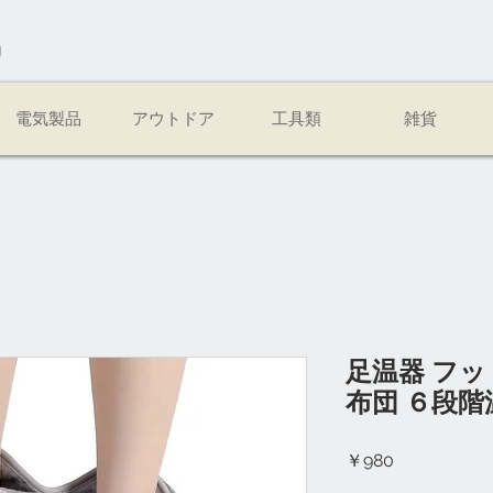
易
電気製品
アウトドア
工具類
雑貨
足温器 フッ
布団 ６段階
価
￥980
格