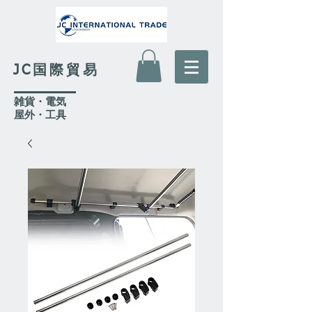
JC国際貿易
​雑貨・電気
​屋外
・工具