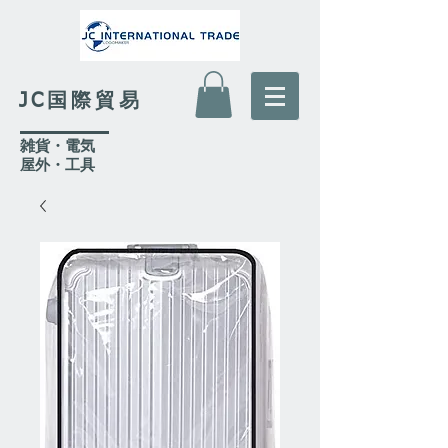
JC国際貿易
​雑貨・電気
​屋外
・工具