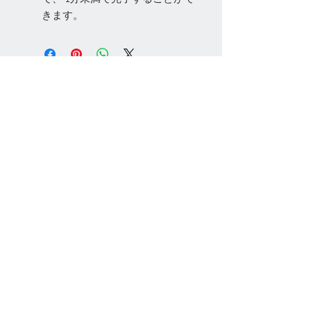
きます。
お問い合わせ
Tel:
048-606-3848
Email:
jcintrade@info-
online.store
ご利用可能なカード
最新情報をメールでお届けします