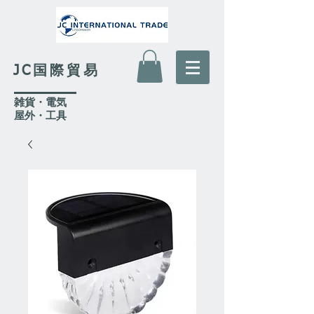
JC国際貿易
​雑貨・電気
​屋外
・工具