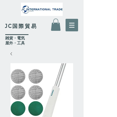
JC国際貿易
​雑貨・電気
​屋外
・工具