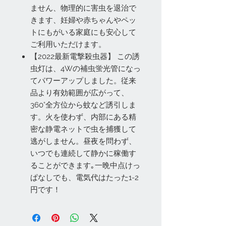
ません、物理的に害虫を退治で
きます、妊婦や赤ちゃんやペッ
トにもがいる家庭にも安心して
ご利用いただけます。
【2022最新電撃殺虫器】 この誘
虫灯は、4Wの補虫蛍光管になっ
てパワーアップしました。従来
品より有効範囲が広がって、
360°全方位から蚊など誘引しま
す。火を使わず、内部にある精
密な静電ネットで虫を捕獲して
逃がしません。昼夜を問わず、
いつでも連続して静かに稼働す
ることができます｡一晩中点けっ
ぱなしでも、電気代はたった1-2
円です！