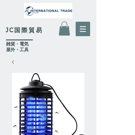
JC国際貿易
​雑貨・電気
​屋外
・工具