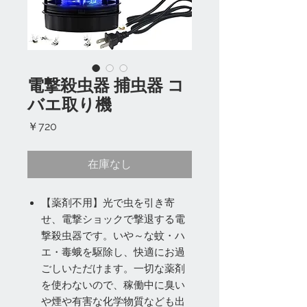
電撃殺虫器 捕虫器 コ
バエ取り機
価
￥720
格
在庫なし
【薬剤不用】光で虫を引き寄
せ、電撃ショックで撃退する電
撃殺虫器です。いや～な蚊・ハ
エ・毒蛾を駆除し、快適にお過
ごしいただけます。一切な薬剤
を使わないので、稼働中に臭い
や煙や有害な化学物質なども出