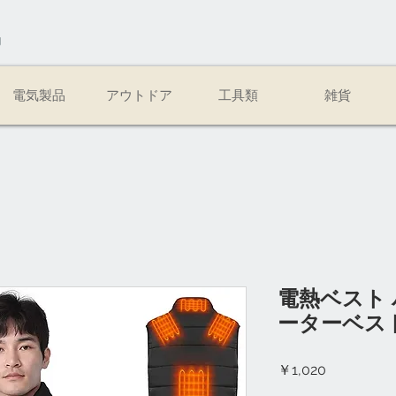
易
電気製品
アウトドア
工具類
雑貨
電熱ベスト 
ーターベスト
価
￥1,020
格