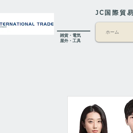
JC国際貿
ホーム
​雑貨・電気
​屋外
・工具