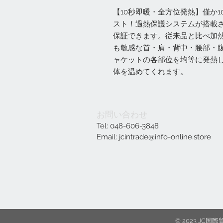
【10秒即暖・全方位発熱】僅か1
スト！過熱保護システムが搭載
保証できます。従来品と比べ加熱
も敏感な首・肩・背中・腰部・
ャケットの各部位を均等に発熱
体を温めてくれます。
お問い合わせ
Tel: 048-606-3848
Email:
jcintrade@info-online.store
© 2023 J