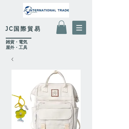
JC国際貿易
​雑貨・電気
​屋外
・工具