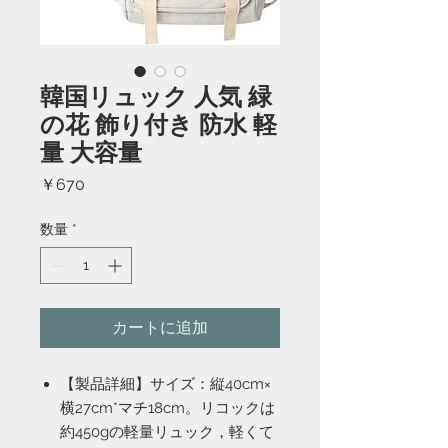
韓国リュック 人気 緑
の花 飾り付き 防水 軽
量 大容量
価
￥670
格
数量
*
カートに追加
【製品詳細】サイズ：縦40cm×
横27cm*マチ18cm。リコックは
約450gの軽量リュック，軽くて