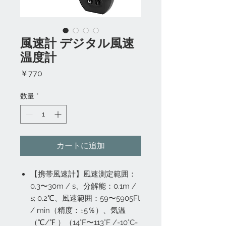
風速計 デジタル風速
温度計
価
￥770
格
数量
*
カートに追加
【携帯風速計】風速測定範囲：
0.3〜30m / s、分解能：0.1m /
s; 0.2℃、風速範囲：59〜5905Ft
/ min（精度：±5％）、気温
（℃/℉ ）（14°F〜113°F /-10°C-