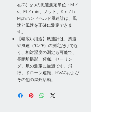
45°C）5つの風速測定単位：M /
s、Ft / min、ノット、Km / h、
Mphハンドヘルド風速計は、風
速と風速を正確に測定できま
す。
【幅広い用途】風速計は、風速
や風速（℃/℉）の測定だけでな
く、相対湿度の測定も可能で、
長距離撮影、狩猟、セーリン
グ、凧の測定に最適です。飛
行、ドローン運転、HVACおよび
その他の屋外活動。
お問い合わせ
Tel:
048-606-3848