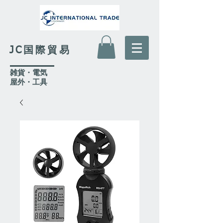
JC国際貿易
​雑貨・電気
​屋外
・工具